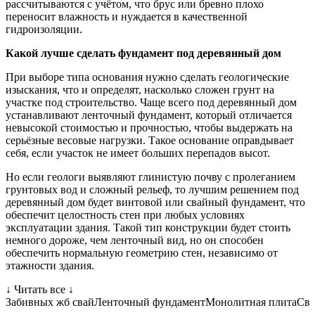
рассчитываются с учётом, что брус или бревно плохо
переносит влажность и нуждается в качественной
гидроизоляции.
Какой лучше сделать фундамент под деревянный дом
При выборе типа основания нужно сделать геологические
изыскания, что и определят, насколько сложен грунт на
участке под строительство. Чаще всего под деревянный дом
устанавливают ленточный фундамент, который отличается
невысокой стоимостью и прочностью, чтобы выдержать на
серьёзные весовые нагрузки. Такое основание оправдывает
себя, если участок не имеет больших перепадов высот.
Но если геологи выявляют глинистую почву с пролеганием
грунтовых вод и сложный рельеф, то лучшим решением под
деревянный дом будет винтовой или свайный фундамент, что
обеспечит целостность стен при любых условиях
эксплуатации здания. Такой тип конструкции будет стоить
немного дороже, чем ленточный вид, но он способен
обеспечить нормальную геометрию стен, независимо от
этажности здания.
↓ Читать все ↓
ы
Забивных жб свай
Ленточный фундамент
Монолитная плита
Сва