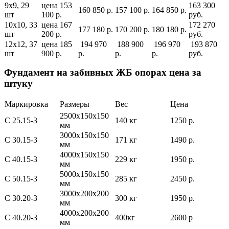
9х9, 29
цена 153
163 300
160 850 р.
157 100 р.
164 850 р.
шт
100 р.
руб.
10х10, 33
цена 167
172 270
177 180 р.
170 200 р.
180 180 р.
шт
200 р.
руб.
12х12, 37
цена 185
194 970
188 900
196 970
193 870
шт
900 р.
р.
р.
р.
руб.
Фундамент на забивных ЖБ опорах цена за
штуку
Маркировка
Размеры
Вес
Цена
2500х150х150
С 25.15-3
140 кг
1250 р.
мм
3000х150х150
С 30.15-3
171 кг
1490 р.
мм
4000х150х150
С 40.15-3
229 кг
1950 р.
мм
5000х150х150
С 50.15-3
285 кг
2450 р.
мм
3000х200х200
С 30.20-3
300 кг
1950 р.
мм
4000х200х200
С 40.20-3
400кг
2600 р
мм