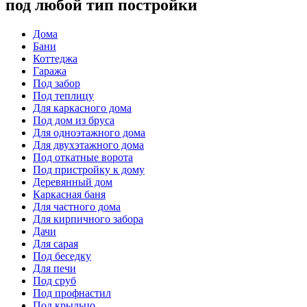
под любой тип постройки
Дома
Бани
Коттеджа
Гаража
Под забор
Под теплицу
Для каркасного дома
Под дом из бруса
Для одноэтажного дома
Для двухэтажного дома
Под откатные ворота
Под пристройку к дому
Деревянный дом
Каркасная баня
Для частного дома
Для кирпичного забора
Дачи
Для сарая
Под беседку
Для печи
Под сруб
Под профнастил
Под крыльцо