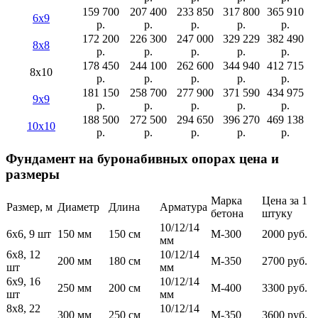
159 700
207 400
233 850
317 800
365 910
6х9
р.
р.
р.
р.
р.
172 200
226 300
247 000
329 229
382 490
8х8
р.
р.
р.
р.
р.
178 450
244 100
262 600
344 940
412 715
8х10
р.
р.
р.
р.
р.
181 150
258 700
277 900
371 590
434 975
9х9
р.
р.
р.
р.
р.
188 500
272 500
294 650
396 270
469 138
10х10
р.
р.
р.
р.
р.
Фундамент на буронабивных опорах цена и
размеры
Марка
Цена за 1
Размер, м
Диаметр
Длина
Арматура
бетона
штуку
10/12/14
6х6, 9 шт
150 мм
150 см
М-300
2000 руб.
мм
6х8, 12
10/12/14
200 мм
180 см
М-350
2700 руб.
шт
мм
6х9, 16
10/12/14
250 мм
200 см
М-400
3300 руб.
шт
мм
8х8, 22
10/12/14
300 мм
250 см
М-350
3600 руб.