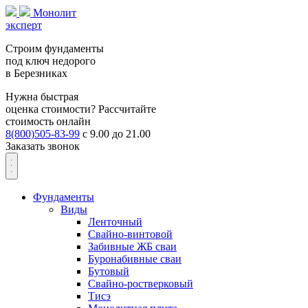
Монолит
эксперт
Строим фундаменты
под ключ недорого
в Березниках
Нужна быстрая
оценка стоимости?
Рассчитайте
стоимость онлайн
8(800)505-83-99
с 9.00 до 21.00
Заказать звонок
Фундаменты
Виды
Ленточный
Свайно-винтовой
Забивные ЖБ сваи
Буронабивные сваи
Бутовый
Свайно-ростверковый
Тисэ