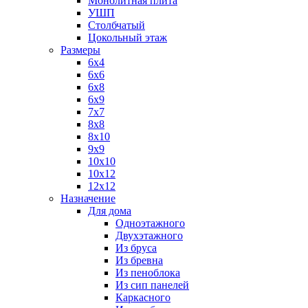
Монолитная плита
УШП
Столбчатый
Цокольный этаж
Размеры
6х4
6х6
6х8
6х9
7х7
8х8
8х10
9х9
10х10
10х12
12х12
Назначение
Для дома
Одноэтажного
Двухэтажного
Из бруса
Из бревна
Из пеноблока
Из сип панелей
Каркасного