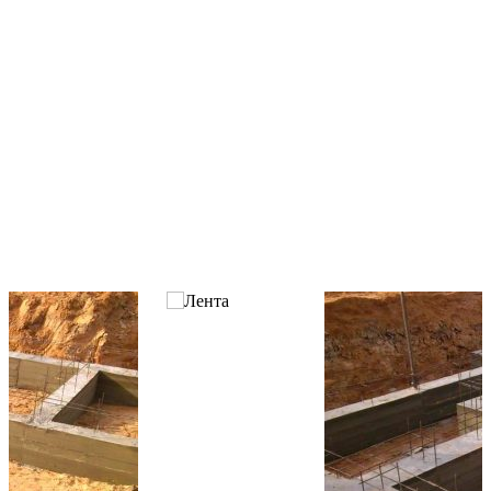
Р
В
+