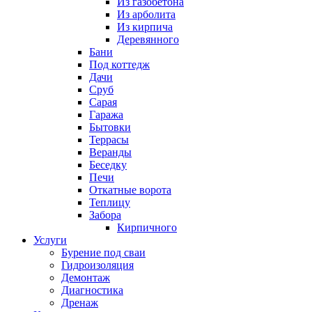
Из газобетона
Из арболита
Из кирпича
Деревянного
Бани
Под коттедж
Дачи
Сруб
Сарая
Гаража
Бытовки
Террасы
Веранды
Беседку
Печи
Откатные ворота
Теплицу
Забора
Кирпичного
Услуги
Бурение под сваи
Гидроизоляция
Демонтаж
Диагностика
Дренаж