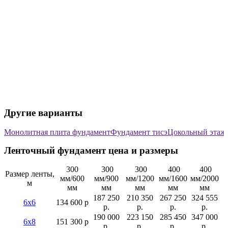
Другие варианты
Монолитная плита фундамент
Фундамент тисэ
Цокольный этаж
Ленточный фундамент цена и размеры
300
300
300
400
400
Размер ленты,
мм/600
мм/900
мм/1200
мм/1600
мм/2000
м
мм
мм
мм
мм
мм
187 250
210 350
267 250
324 555
6х6
134 600 р
р.
р.
р.
р.
190 000
223 150
285 450
347 000
6х8
151 300 р
р.
р.
р.
р.